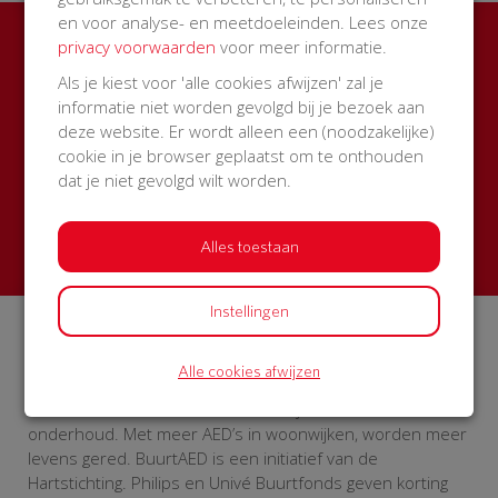
en voor analyse- en meetdoeleinden. Lees onze
privacy voorwaarden
voor meer informatie.
Ook een BuurtAED in jouw
Als je kiest voor 'alle cookies afwijzen' zal je
straat?
informatie niet worden gevolgd bij je bezoek aan
deze website. Er wordt alleen een (noodzakelijke)
Zamel met je buren geld in voor een AED + buitenkast
cookie in je browser geplaatst om te onthouden
met korting
dat je niet gevolgd wilt worden.
Start een actie
Alles toestaan
Instellingen
Over BuurtAED
Alle cookies afwijzen
Op BuurtAED.nl haal je in 30 dagen met je buurt geld op
voor een AED. Met buitenkast én 5 jaar service en
onderhoud. Met meer AED’s in woonwijken, worden meer
levens gered. BuurtAED is een initiatief van de
Hartstichting. Philips en Univé Buurtfonds geven korting