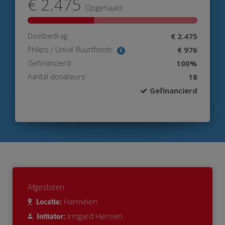
€ 2.475
Opgehaald
Doelbedrag
€ 2.475
Philips / Univé Buurtfonds
€ 976
Gefinancierd
100%
Aantal donateurs
18
Gefinancierd
Afgesloten
Harmelen
Locatie:
Irmgard Hensen
Initiator: