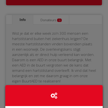
Info
Donateurs
18
Wist je dat er elke week zo’n 300 mensen een
hartstilstand buiten het ziekenhuis krijgen? De
meeste hartstilstanden vinden bovendien plaats
in een woonwijk. De overlevingskans stijgt
aanzienlijk als er direct hulp verleend kan worden.
Daarom is een AED in onze buurt belangrijk. Met
een AED in de buurt vergroten we de kans dat
iemand een hartstilstand overleeft. Ik vind dat heel
belangrijk en zet me daarom graag in om onze
eigen BuurtAED te realiseren!
Als je het niet zitten om zelf de AED te bedienen,
geen probleem! De AED wordt namelijk aangemeld
bij het reanimatie-oproepsysteem. Als er iemand
in onze buurt een hartstilstand krijgt, dan zal onze