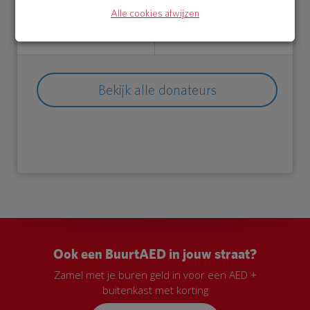
28 Jun 2018
27 Jun 2018
Alle cookies afwijzen
13:52 uur
19:42 uur
Bekijk alle donateurs
Ook een BuurtAED in jouw straat?
Zamel met je buren geld in voor een AED +
buitenkast met korting