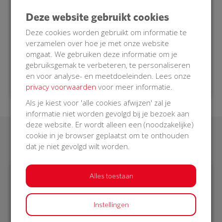
AED bediend kunnen worden door een
burgerhulpverlener die opgeroepen wordt. Een
Deze website gebruikt cookies
burgerhulpverlener is getraind om in zo’n situatie
Deze cookies worden gebruikt om informatie te
hulp te verlenen.
verzamelen over hoe je met onze website
Doe je mee met onze BuurtAED?
omgaat. We gebruiken deze informatie om je
gebruiksgemak te verbeteren, te personaliseren
en voor analyse- en meetdoeleinden. Lees onze
privacy voorwaarden
voor meer informatie.
Als je kiest voor 'alle cookies afwijzen' zal je
informatie niet worden gevolgd bij je bezoek aan
deze website. Er wordt alleen een (noodzakelijke)
cookie in je browser geplaatst om te onthouden
Laatste donaties
dat je niet gevolgd wilt worden.
Alles toestaan
€ 424
€ 25
Instellingen
Irmgard
Greet