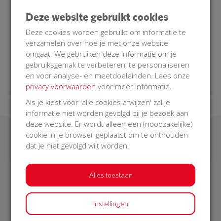
AED bediend kunnen worden door een
burgerhulpverlener die opgeroepen wordt. Een
Deze website gebruikt cookies
burgerhulpverlener is getraind om in zo’n situatie
Deze cookies worden gebruikt om informatie te
hulp te verlenen.
verzamelen over hoe je met onze website
Doe je mee met onze BuurtAED?
omgaat. We gebruiken deze informatie om je
gebruiksgemak te verbeteren, te personaliseren
en voor analyse- en meetdoeleinden. Lees onze
privacy voorwaarden
voor meer informatie.
Als je kiest voor 'alle cookies afwijzen' zal je
informatie niet worden gevolgd bij je bezoek aan
deze website. Er wordt alleen een (noodzakelijke)
cookie in je browser geplaatst om te onthouden
Laatste donaties
dat je niet gevolgd wilt worden.
Alles toestaan
€ 44
€ 25
Instellingen
Ronald
Marja