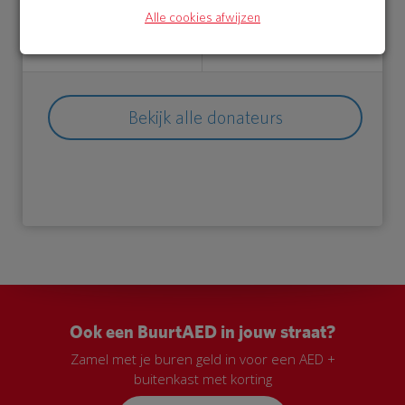
21 May 2018
21 May 2018
Alle cookies afwijzen
12:24 uur
12:11 uur
Bekijk alle donateurs
Ook een BuurtAED in jouw straat?
Zamel met je buren geld in voor een AED +
buitenkast met korting