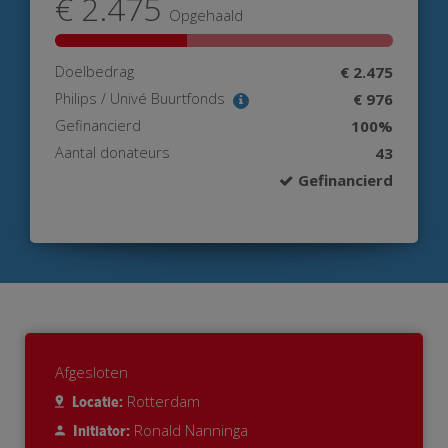
€ 2.475
Opgehaald
Doelbedrag
€ 2.475
Philips / Univé Buurtfonds
€ 976
Gefinancierd
100%
Aantal donateurs
43
Gefinancierd
Afgesloten
Rotterdam
Locatie:
Ronald Nanninga
Initiator: