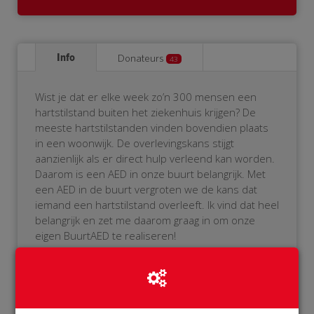
Info
Donateurs
43
Wist je dat er elke week zo’n 300 mensen een
hartstilstand buiten het ziekenhuis krijgen? De
meeste hartstilstanden vinden bovendien plaats
in een woonwijk. De overlevingskans stijgt
aanzienlijk als er direct hulp verleend kan worden.
Daarom is een AED in onze buurt belangrijk. Met
een AED in de buurt vergroten we de kans dat
iemand een hartstilstand overleeft. Ik vind dat heel
belangrijk en zet me daarom graag in om onze
eigen BuurtAED te realiseren!
Als je het niet zitten om zelf de AED te bedienen,
geen probleem! De AED wordt namelijk aangemeld
bij het reanimatie-oproepsysteem. Als er iemand
in onze buurt een hartstilstand krijgt, dan zal onze