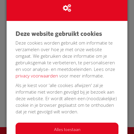
gesloten worden en wordt al het geld
teruggestort naar diegene die het hebben
overgemaakt. Indien er meer overgemaakt wordt
dan nodig zal dit ook teruggestort worden.
Ik zou jullie dan ook allemaal graag willen vragen
Deze website gebruikt cookies
om minimaal 15,- te doneren, meer mag altijd,
Deze cookies worden gebruikt om informatie te
graag zelfs dan hebben we namelijk ook een
verzamelen over hoe je met onze website
grotere kans dat we het redden! Help mee en
omgaat. We gebruiken deze informatie om je
maak onze buurt veilig!
gebruiksgemak te verbeteren, te personaliseren
en voor analyse- en meetdoeleinden. Lees onze
privacy voorwaarden
voor meer informatie.
Als je kiest voor 'alle cookies afwijzen' zal je
informatie niet worden gevolgd bij je bezoek aan
deze website. Er wordt alleen een (noodzakelijke)
cookie in je browser geplaatst om te onthouden
15 Oct 2018
10:16 uur
dat je niet gevolgd wilt worden.
Alles toestaan