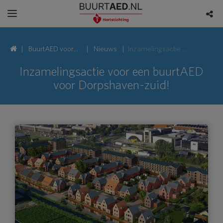
BuurtAED voor
Nieuws
Inzamelingsactie voor een buurtAED voor Dorpshaven-zuid!
Touwslagerlaan,
Inzamelingsactie voor een buurtAED
voor Dorpshaven-zuid!
1431 Aalsmeer