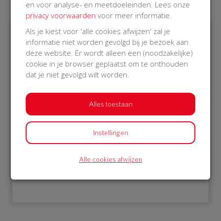
en voor analyse- en meetdoeleinden. Lees onze
privacy voorwaarden
voor meer informatie.
Als je kiest voor 'alle cookies afwijzen' zal je
informatie niet worden gevolgd bij je bezoek aan
€ 1.052
deze website. Er wordt alleen een (noodzakelijke)
cookie in je browser geplaatst om te onthouden
Philips
dat je niet gevolgd wilt worden.
08 Oct 2018
18:08 uur
Alles toestaan
Instellingen
Bekijk alle donateurs
Alle cookies afwijzen