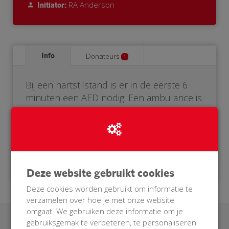
RA Anderson
Initiator:
Info
Donateurs
1
Bij een hartstilstand is er in de eerste 6
minuten een AED nodig. Een ambulance is
er vaak niet op tijd. Daarom heeft onze
buurt een eigen AED nodig. Help je mee?
Doneer voor onze BuurtAED!
Deze website gebruikt cookies
Deze cookies worden gebruikt om informatie te
verzamelen over hoe je met onze website
omgaat. We gebruiken deze informatie om je
gebruiksgemak te verbeteren, te personaliseren
Laatste donaties