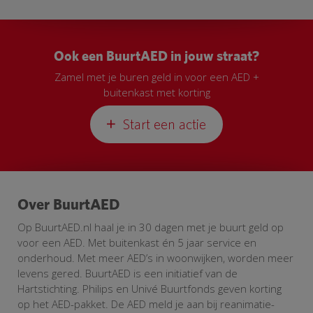
Ook een BuurtAED in jouw straat?
Zamel met je buren geld in voor een AED +
buitenkast met korting
Start een actie
Over BuurtAED
Op BuurtAED.nl haal je in 30 dagen met je buurt geld op
voor een AED. Met buitenkast én 5 jaar service en
onderhoud. Met meer AED’s in woonwijken, worden meer
levens gered. BuurtAED is een initiatief van de
Hartstichting. Philips en Univé Buurtfonds geven korting
op het AED-pakket. De AED meld je aan bij reanimatie-