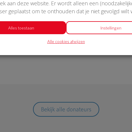
oek aan deze website. Er wordt alleen een (noodzakelijk
wser geplaatst om te onthouden dat je niet gevolgd wilt
€ 976
Alles toestaan
Instellingen
Alle cookies afwijzen
Philips
Bekijk alle donateurs