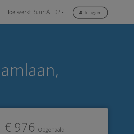
Hoe werkt BuurtAED?
Inloggen
Hamlaan,
€ 976
Opgehaald