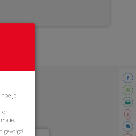
 hoe je
- en
matie.
en gevolgd