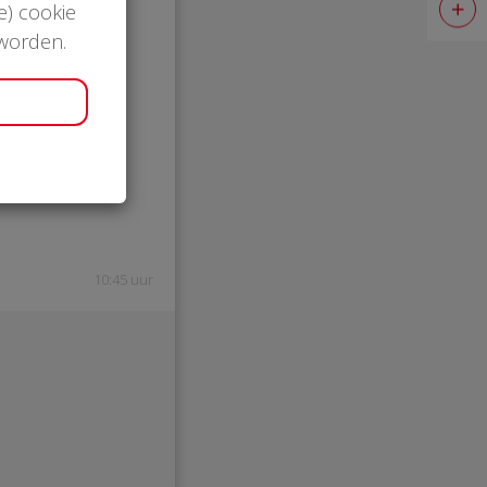
e) cookie
 worden.
10:45 uur