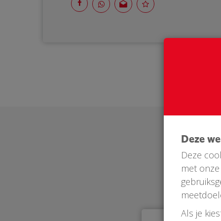
Deze w
Deze cook
met onze 
gebruiksg
meetdoel
Als je kie