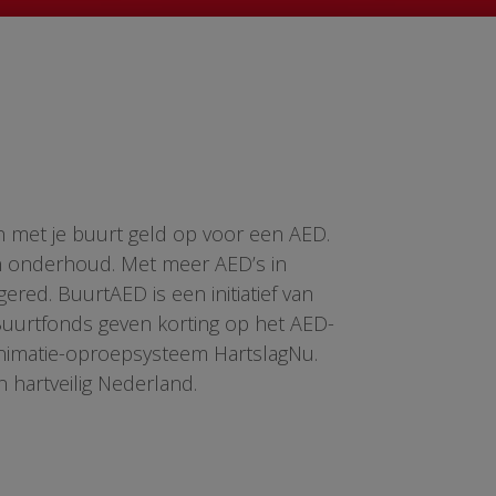
n met je buurt geld op voor een AED.
en onderhoud. Met meer AED’s in
red. BuurtAED is een initiatief van
 Buurtfonds geven korting op het AED-
animatie-oproepsysteem HartslagNu.
n hartveilig Nederland.