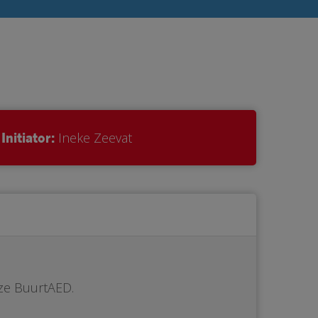
Initiator:
Ineke Zeevat
ze BuurtAED.