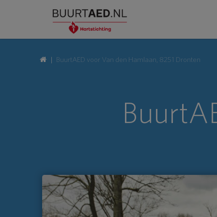
BuurtAED voor Van den Hamlaan, 8251 Dronten
BuurtAE