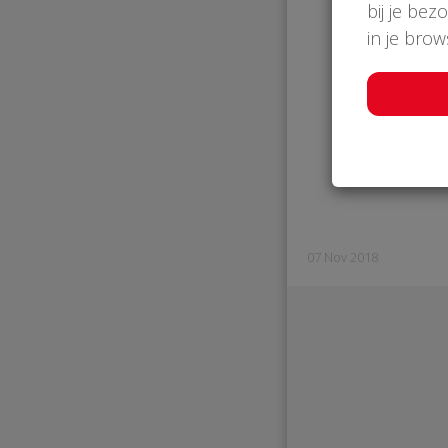
bij je bez
in je bro
07 Nov 2018