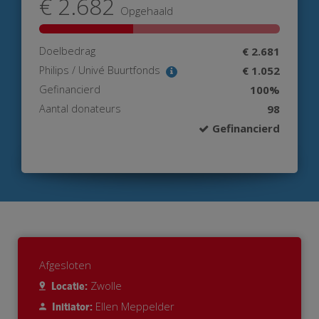
€ 2.682
Opgehaald
Doelbedrag
€ 2.681
Philips / Univé Buurtfonds
€ 1.052
Gefinancierd
100%
Aantal donateurs
98
Gefinancierd
Afgesloten
Zwolle
Locatie:
Ellen Meppelder
Initiator: