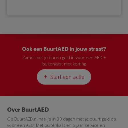
Ook een BuurtAED in jouw straat?
Zamel met je buren geld in voor een AED +
buitenkast met korting
Start een actie
Over BuurtAED
Op BuurtAED.nl haal je in 30 dagen met je buurt geld op
voor een AED. Met buitenkast én 5 jaar service en