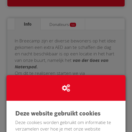
Info
Donateurs
98
In Breecamp zijn er diverse bewoners op het idee
gekomen een extra AED aan te schaffen die dag
en nacht beschikbaar is op een locatie in het hart
van onze buurt, namelijk het
van der Goes van
Naterspad.
Om dit te realiseren starten we via
www.buurtaed.nl
een crowdfunding om het
benodigde bedrag van ca 1600 euro bij elkaar te
krijgen. Daarnaast is het mogelijk om tussen de
10-15 mensen een cursus reanimatie en
bediening AED aan te bieden.
Deze website gebruikt cookies
Deze cookies worden gebruikt om informatie te
verzamelen over hoe je met onze website