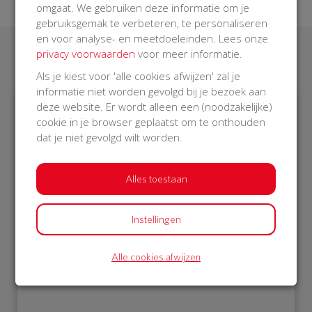
omgaat. We gebruiken deze informatie om je
gebruiksgemak te verbeteren, te personaliseren
en voor analyse- en meetdoeleinden. Lees onze
privacy voorwaarden
voor meer informatie.
Laatste donaties
Als je kiest voor 'alle cookies afwijzen' zal je
informatie niet worden gevolgd bij je bezoek aan
deze website. Er wordt alleen een (noodzakelijke)
cookie in je browser geplaatst om te onthouden
€ 7
€ 10
dat je niet gevolgd wilt worden.
Afgeschermd
Rianne
25 Nov 2018
25 Nov 2018
Alles toestaan
13:55 uur
13:55 uur
Instellingen
Alle cookies afwijzen
Bekijk alle donateurs