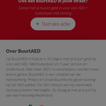
Ook een BuurtAED in jouw straat?
Zamel met je buren geld in voor een AED +
buitenkast met korting
Start een actie
Over BuurtAED
Op BuurtAED.nl haal je in 30 dagen met je buurt geld op
voor een AED. Met buitenkast én 5 jaar service en
onderhoud. Met meer AED’s in woonwijken, worden meer
levens gered. BuurtAED is een initiatief van de
Hartstichting. Philips en Univé Buurtfonds geven korting
op het AED-pakket. De AED meld je aan bij reanimatie-
oproepsysteem HartslagNu. Zo draag je met je buurt bij
aan een hartveilig Nederland.