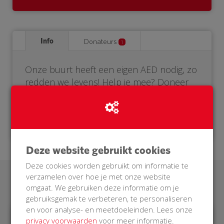
Info
Donateurs
1
Onze buurt heeft een eigen AED nodig, zo
redden we levens! Help je mee? Doneer
voor onze BuurtAED.
Deze website gebruikt cookies
Deze cookies worden gebruikt om informatie te
verzamelen over hoe je met onze website
Laatste donaties
omgaat. We gebruiken deze informatie om je
gebruiksgemak te verbeteren, te personaliseren
en voor analyse- en meetdoeleinden. Lees onze
privacy voorwaarden
voor meer informatie.