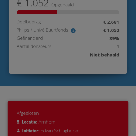
€ 1.052
Opgehaald
Doelbedrag
€ 2.681
Philips / Univé Buurtfonds
€ 1.052
Gefinancierd
39%
Aantal donateurs
1
Niet behaald
Afgesloten
Arnhem
Locatie:
Edwin Schlaghecke
Initiator: