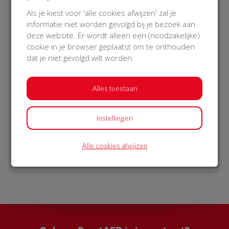
€ 1.052
Als je kiest voor 'alle cookies afwijzen' zal je
informatie niet worden gevolgd bij je bezoek aan
Philips
deze website. Er wordt alleen een (noodzakelijke)
29 Oct 2018
cookie in je browser geplaatst om te onthouden
17:08 uur
dat je niet gevolgd wilt worden.
Alles toestaan
Bekijk alle donateurs
Instellingen
Alle cookies afwijzen