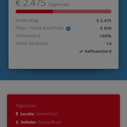
€ 2.475
Opgehaald
Doelbedrag
€ 2.475
Philips / Univé Buurtfonds
€ 976
Gefinancierd
100%
Aantal donateurs
14
Gefinancierd
Afgesloten
Amersfoort
Locatie:
Saskia Bruin
Initiator: