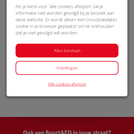
€ 782
€ 15
Als je kiest voor 'alle cookies afwijzen' zal je
informatie niet worden gevolgd bij je bezoek aan
Afgeschermd
Asta
deze website. Er wordt alleen een (noodzakelijke)
10 Dec 2018
23 Nov 2018
cookie in je browser geplaatst om te onthouden
18:26 uur
11:35 uur
dat je niet gevolgd wilt worden.
Alles toestaan
Bekijk alle donateurs
Instellingen
Alle cookies afwijzen
Ook een BuurtAED in jouw straat?