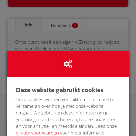
Info
Donateurs
14
Onze buurt heeft een eigen AED nodig, zo redden
we levens! Help je mee? Doneer voor onze
BuurtAED.
Deze website gebruikt cookies
Deze cookies worden gebruikt om informatie te
verzamelen over hoe je met onze website
Laatste donaties
omgaat. We gebruiken deze informatie om je
gebruiksgemak te verbeteren, te personaliseren
en voor analyse- en meetdoeleinden. Lees onze
privacy voorwaarden
voor meer informatie.