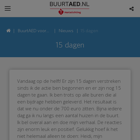
BuurtAED voor
Nieuws
15 dagen
Van Roekelweg,
15 dagen
7335 Apeldoorn
Vandaag op de helft! Er zijn 15 dagen verstreken
sinds ik de actie ben begonnen en er zijn nog 15
dagen te gaan. Ik ben trots op alle buren die al
een bijdrage hebben geleverd. Het resultaat is
dat we nu onder de 700 euro zitten. Bijna iedere
dag ga ik nu langs een aantal huizen in de buurt.
Ik bel overal aan en doe mijn verhaal. De reacties
zijn enorm leuk en positief. Gelukkig hoef ik het
niet helemaal alleen te doen: Heidi, mijn