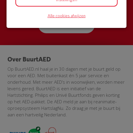
Zamel met je buren geld in voor een AED + buitenkast
met korting
Alle cookies afwijzen
Start een actie
Over BuurtAED
Op BuurtAED.nl haal je in 30 dagen met je buurt geld op
voor een AED. Met buitenkast én 5 jaar service en
onderhoud. Met meer AED’s in woonwijken, worden meer
levens gered. BuurtAED is een initiatief van de
Hartstichting. Philips en Univé Buurtfonds geven korting
op het AED-pakket. De AED meld je aan bij reanimatie-
oproepsysteem HartslagNu. Zo draag je met je buurt bij
aan een hartveilig Nederland.