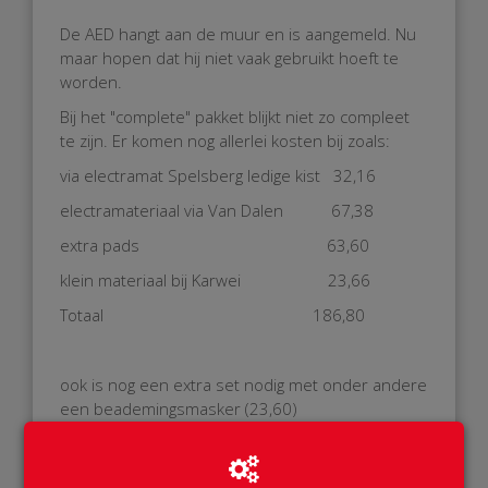
De AED hangt aan de muur en is aangemeld. Nu
maar hopen dat hij niet vaak gebruikt hoeft te
worden.
Bij het "complete" pakket blijkt niet zo compleet
te zijn. Er komen nog allerlei kosten bij zoals:
via electramat Spelsberg ledige kist 32,16
electramateriaal via Van Dalen 67,38
extra pads 63,60
klein materiaal bij Karwei 23,66
Totaal 186,80
ook is nog een extra set nodig met onder andere
een beademingsmasker (23,60)
Ik heb nog van een paar mensen een donatie in