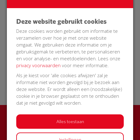
een envelop gekregen, te weten 10 en 20 euro.
Blijft dus nog 156,80 euro over. Donaties
Deze website gebruikt cookies
hiervoor zijn dus nog welkom, neem dan even
contact met mij op.
Deze cookies worden gebruikt om informatie te
verzamelen over hoe je met onze website
Er wordt nog gewerkt aan de organisatie van een
omgaat. We gebruiken deze informatie om je
reanimatie en AED-cursus zodat wel meer
gebruiksgemak te verbeteren, te personaliseren
burgerhulpverleners krijgen in onze buurt.
en voor analyse- en meetdoeleinden. Lees onze
privacy voorwaarden
voor meer informatie.
Als je kiest voor 'alle cookies afwijzen' zal je
informatie niet worden gevolgd bij je bezoek aan
07 Nov 2018
10:03 uur
deze website. Er wordt alleen een (noodzakelijke)
cookie in je browser geplaatst om te onthouden
dat je niet gevolgd wilt worden.
Ook een BuurtAED in jouw
Alles toestaan
straat?
Instellingen