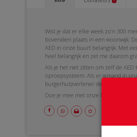
Donateurs
5
Wist je dat er elke week zo’n 300 me
bovendien plaats in een woonwijk. De 
AED in onze buurt belangrijk. Met ee
heel belangrijk en zet me daarom gr
Als je het niet zitten om zelf de AE
oproepsysteem. Als er iemand in onz
burgerhulpverlener die opgeroepen wo
Doe je mee met onze BuurtAED?