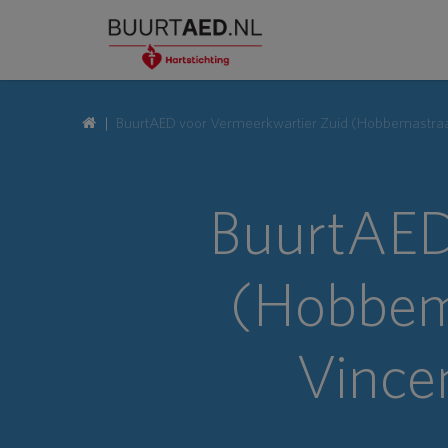
BuurtAED voor Vermeerkwartier Zuid (Hobbemastraat,
BuurtAED
(Hobbema
Vince