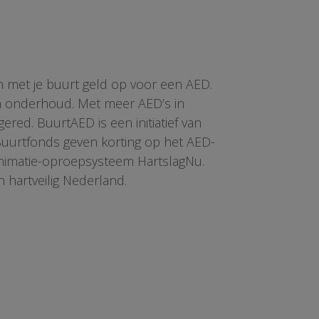
n met je buurt geld op voor een AED.
en onderhoud. Met meer AED’s in
red. BuurtAED is een initiatief van
 Buurtfonds geven korting op het AED-
animatie-oproepsysteem HartslagNu.
n hartveilig Nederland.