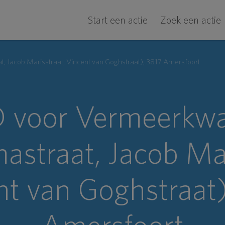
Start een actie
Zoek een actie
 Jacob Marisstraat, Vincent van Goghstraat), 3817 Amersfoort
 voor Vermeerkwar
straat, Jacob Mar
nt van Goghstraat)