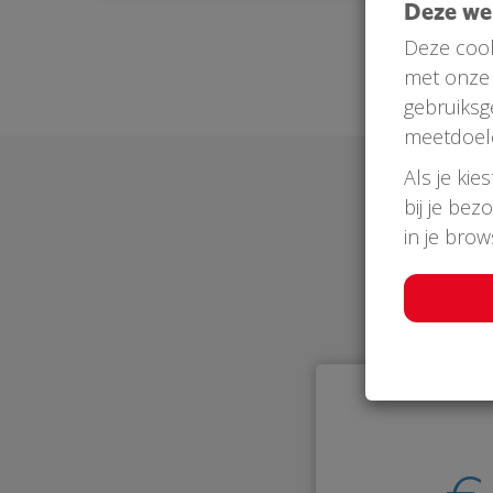
Deze w
Deze cook
met onze 
gebruiksg
meetdoel
Als je kie
bij je bez
in je bro