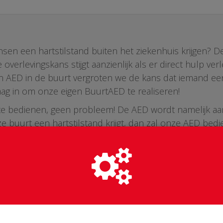
nsen een hartstilstand buiten het ziekenhuis krijgen? 
overlevingskans stijgt aanzienlijk als er direct hulp v
n AED in de buurt vergroten we de kans dat iemand een h
aag in om onze eigen BuurtAED te realiseren!
D te bedienen, geen probleem! De AED wordt namelijk aa
e buurt een hartstilstand krijgt, dan zal onze AED b
rdt. Een burgerhulpverlener is getraind om in zo’n si