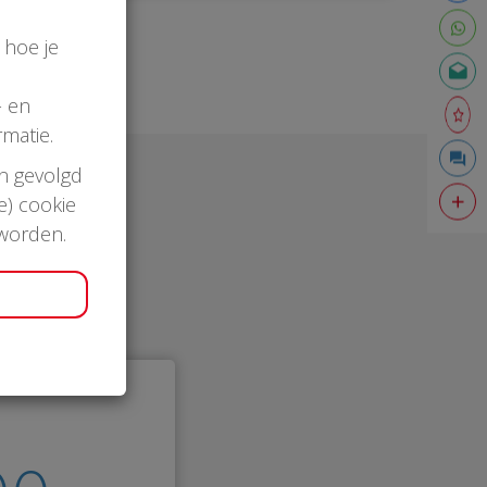
 hoe je
- en
matie.
en gevolgd
e) cookie
 worden.