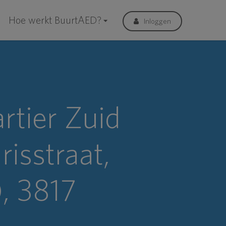
Hoe werkt BuurtAED?
Inloggen
tier Zuid
isstraat,
, 3817