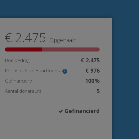
€ 2.475
Opgehaald
€ 2.475
Doelbedrag
€ 976
Philips / Univé Buurtfonds
100%
Gefinancierd
5
Aantal donateurs
Gefinancierd