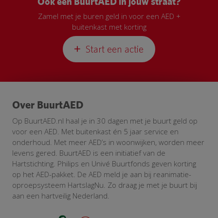
Ook een BuurtAED in jouw straat?
Zamel met je buren geld in voor een AED +
buitenkast met korting
Start een actie
Over BuurtAED
Op BuurtAED.nl haal je in 30 dagen met je buurt geld op
voor een AED. Met buitenkast én 5 jaar service en
onderhoud. Met meer AED’s in woonwijken, worden meer
levens gered. BuurtAED is een initiatief van de
Hartstichting. Philips en Univé Buurtfonds geven korting
op het AED-pakket. De AED meld je aan bij reanimatie-
oproepsysteem HartslagNu. Zo draag je met je buurt bij
aan een hartveilig Nederland.