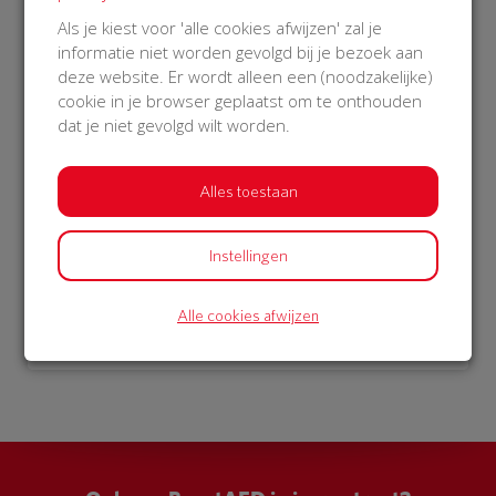
€ 1.052
Als je kiest voor 'alle cookies afwijzen' zal je
informatie niet worden gevolgd bij je bezoek aan
Philips
deze website. Er wordt alleen een (noodzakelijke)
29 Oct 2018
cookie in je browser geplaatst om te onthouden
22:35 uur
dat je niet gevolgd wilt worden.
Alles toestaan
Bekijk alle donateurs
Instellingen
Alle cookies afwijzen