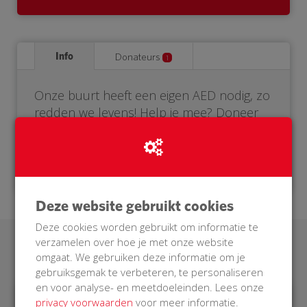
Info
Donateurs
1
Onze buurt heeft een eigen AED nodig, zo
redden we levens! Help je mee? Doneer
voor onze BuurtAED.
Deze website gebruikt cookies
Deze cookies worden gebruikt om informatie te
verzamelen over hoe je met onze website
Laatste donaties
omgaat. We gebruiken deze informatie om je
gebruiksgemak te verbeteren, te personaliseren
en voor analyse- en meetdoeleinden. Lees onze
privacy voorwaarden
voor meer informatie.