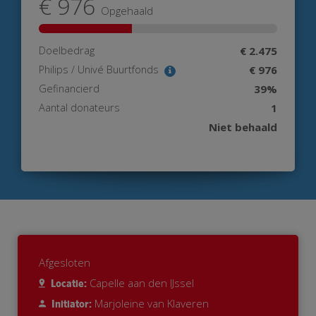
€ 976
Opgehaald
Doelbedrag
€ 2.475
Philips / Univé Buurtfonds
€ 976
Gefinancierd
39%
Aantal donateurs
1
Niet behaald
Afgesloten
Capelle aan den IJssel
Locatie:
Marjoleine van Klaveren
Initiator: