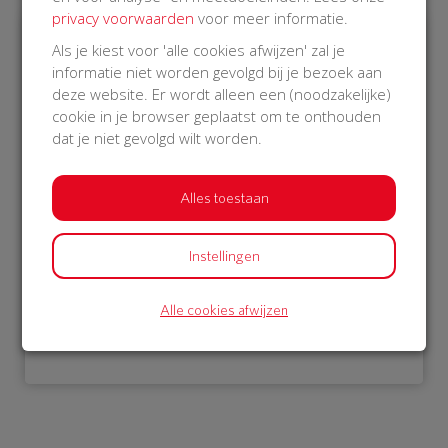
privacy voorwaarden
voor meer informatie.
Als je kiest voor 'alle cookies afwijzen' zal je
€ 976
informatie niet worden gevolgd bij je bezoek aan
deze website. Er wordt alleen een (noodzakelijke)
Philips
cookie in je browser geplaatst om te onthouden
08 Oct 2018
dat je niet gevolgd wilt worden.
16:03 uur
Alles toestaan
Instellingen
Bekijk alle donateurs
Alle cookies afwijzen