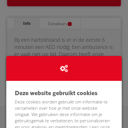
Info
Donateurs
1
Bij een hartstilstand is er in de eerste 6
minuten een AED nodig. Een ambulance is
er vaak niet op tijd. Daarom heeft onze
buurt een eigen AED nodig. Help je mee?
Doneer voor onze BuurtAED!
Deze website gebruikt cookies
Deze cookies worden gebruikt om informatie te
verzamelen over hoe je met onze website
omgaat. We gebruiken deze informatie om je
Laatste donaties
gebruiksgemak te verbeteren, te personaliseren
en voor analyse- en meetdoeleinden. Lees onze