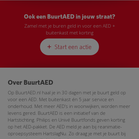
Ook een BuurtAED in jouw straat?
Zamel met je buren geld in voor een AED +
buitenkast met korting
Start een actie
Over BuurtAED
Op BuurtAED.nl haal je in 30 dagen met je buurt geld op
voor een AED. Met buitenkast én 5 jaar service en
onderhoud. Met meer AED’s in woonwijken, worden meer
levens gered. BuurtAED is een initiatief van de
Hartstichting. Philips en Univé Buurtfonds geven korting
op het AED-pakket. De AED meld je aan bij reanimatie-
oproepsysteem HartslagNu. Zo draag je met je buurt bij