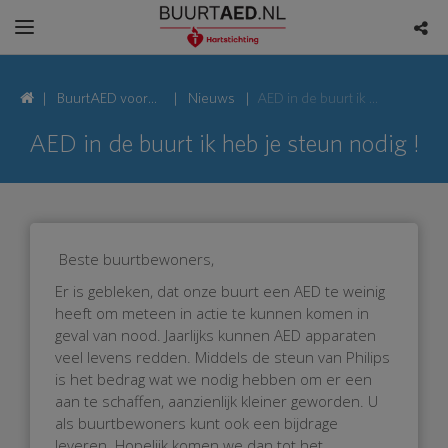
BuurtAED voor
Nieuws
AED in de buurt ik heb je steun nodig !
Vlekkestraat,
AED in de buurt ik heb je steun nodig !
4623 Bergen op
Zoom
Beste buurtbewoners,
Er is gebleken, dat onze buurt een AED te weinig
heeft om meteen in actie te kunnen komen in
geval van nood. Jaarlijks kunnen AED apparaten
veel levens redden. Middels de steun van Philips
is het bedrag wat we nodig hebben om er een
aan te schaffen, aanzienlijk kleiner geworden. U
als buurtbewoners kunt ook een bijdrage
leveren. Hopelijk komen we dan tot het