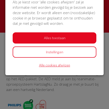
Als je kiest voor 'alle cookies afwijzen' zal je
met korting
informatie niet worden gevolgd bij je bezoek aan
deze website. Er wordt alleen een (noodzakelijke)
Start een actie
cookie in je browser geplaatst om te onthouden
dat je niet gevolgd wilt worden.
Alles toestaan
Over BuurtAED
Op BuurtAED.nl haal je in 30 dagen met je buurt geld op
Instellingen
voor een AED. Met buitenkast én 5 jaar service en
onderhoud. Met meer AED’s in woonwijken, worden meer
Alle cookies afwijzen
levens gered. BuurtAED is een initiatief van de
Hartstichting. Philips en Univé Buurtfonds geven korting
op het AED-pakket. De AED meld je aan bij reanimatie-
oproepsysteem HartslagNu. Zo draag je met je buurt bij
aan een hartveilig Nederland.