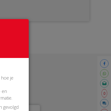
 hoe je
- en
matie.
en gevolgd