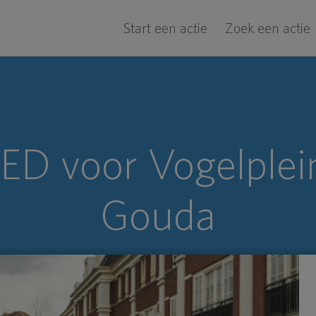
Start een actie
Zoek een actie
ED voor Vogelplei
Gouda