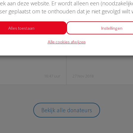
oek aan deze website. Er wordt alleen een (noodzakelijk
wser geplaatst om te onthouden dat je niet gevolgd wilt
29,50
€ 1
Alles toestaan
Instellingen
Alle cookies afwijzen
eschermd
Frederi
16:47 uur
27 Nov 2018
Bekijk alle donateurs