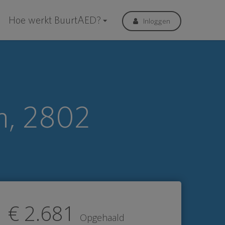
Hoe werkt BuurtAED?
Inloggen
n, 2802
€ 2.681
Opgehaald