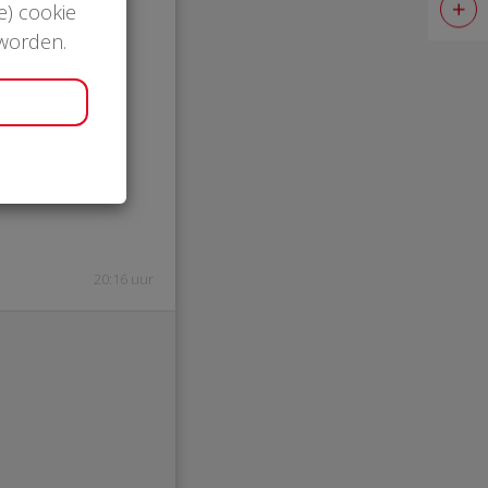
e) cookie
 worden.
0
eke
20:16 uur