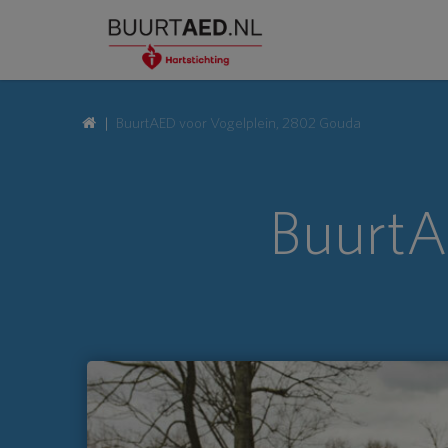
BuurtAED voor Vogelplein, 2802 Gouda
BuurtA