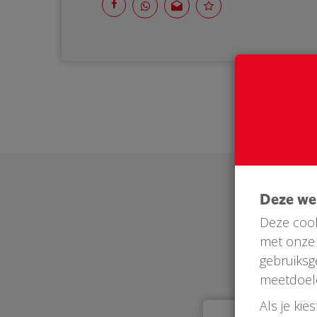
Deze w
Deze cook
met onze 
gebruiksg
meetdoel
Als je kie