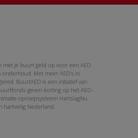
n met je buurt geld op voor een AED.
en onderhoud. Met meer AED’s in
red. BuurtAED is een initiatief van
 Buurtfonds geven korting op het AED-
animatie-oproepsysteem HartslagNu.
n hartveilig Nederland.