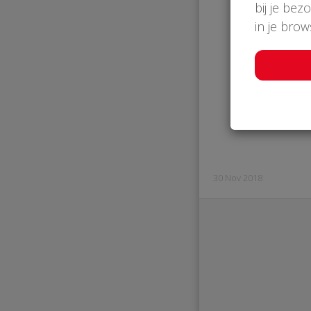
bij je bez
in je bro
€ 
Afg
30 Nov 2018