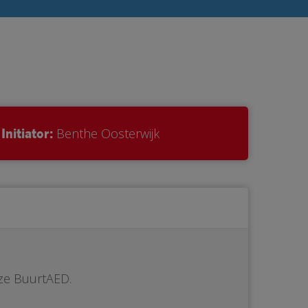
Initiator:
Benthe Oosterwijk
ze BuurtAED.