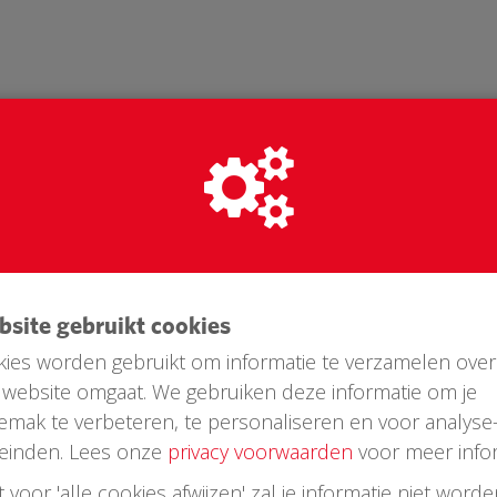
ebsite gebruikt cookies
ies worden gebruikt om informatie te verzamelen over
website omgaat. We gebruiken deze informatie om je
Laatste donaties
emak te verbeteren, te personaliseren en voor analyse
einden. Lees onze
privacy voorwaarden
voor meer infor
st voor 'alle cookies afwijzen' zal je informatie niet word