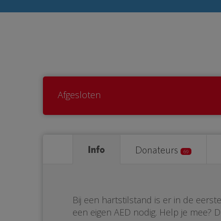
Afgesloten
Info
Donateurs
69
Bij een hartstilstand is er in de eer
een eigen AED nodig. Help je mee? 