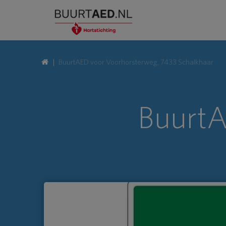
BuurtAED voor Voorhorsterweg, 7433 Schalkhaar
BuurtA