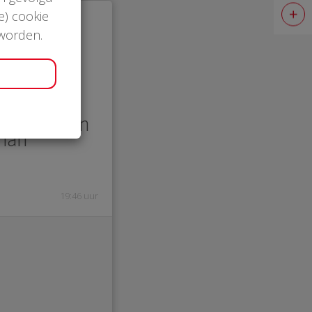
e) cookie
 worden.
00
elmaker en
man
19:46 uur