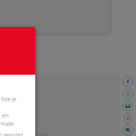
 hoe je
- en
matie.
en gevolgd