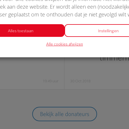
oek aan deze website. Er wordt alleen een (noodzakelijk
wser geplaatst om te onthouden dat je niet gevolgd wilt
€ 24
€ 1
Alles toestaan
Instellingen
Alle cookies afwijzen
Laura
Erik kers meub
timmer
19:49 uur
30 Oct 2018
Bekijk alle donateurs