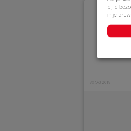
bij je bez
in je bro
30 Oct 2018