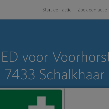
Start een actie
Zoek een actie
ED voor Voorhors
7433 Schalkhaar