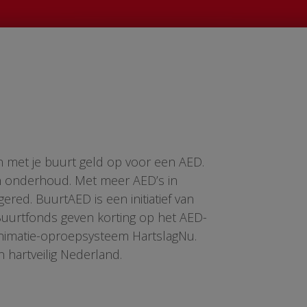
n met je buurt geld op voor een AED.
en onderhoud. Met meer AED’s in
red. BuurtAED is een initiatief van
 Buurtfonds geven korting op het AED-
animatie-oproepsysteem HartslagNu.
n hartveilig Nederland.