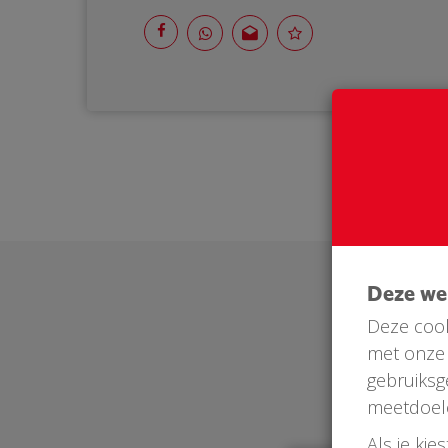
Deze w
Deze cook
met onze 
gebruiksg
meetdoel
Als je kie