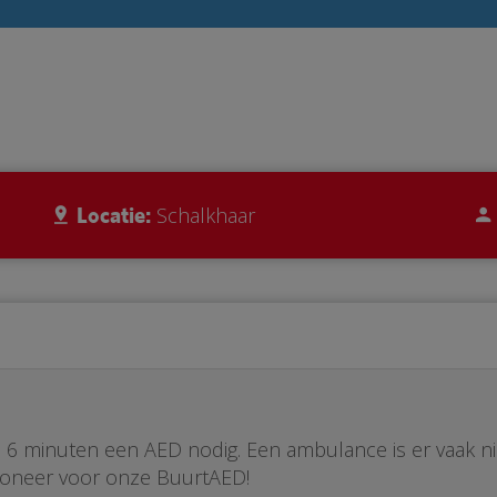
Locatie:
Schalkhaar
ste 6 minuten een AED nodig. Een ambulance is er vaak n
Doneer voor onze BuurtAED!