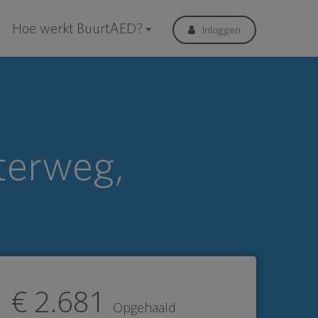
Hoe werkt BuurtAED?
Inloggen
terweg,
€ 2.681
Opgehaald