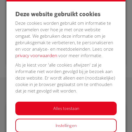
in onze buurt een hartstilstand krijgt, dan zal onze
AED bediend kunnen worden door een
Deze website gebruikt cookies
burgerhulpverlener die opgeroepen wordt. Een
Deze cookies worden gebruikt om informatie te
burgerhulpverlener is getraind om in zo’n situatie
verzamelen over hoe je met onze website
hulp te verlenen.
omgaat. We gebruiken deze informatie om je
Doe je mee met onze BuurtAED?
gebruiksgemak te verbeteren, te personaliseren
en voor analyse- en meetdoeleinden. Lees onze
privacy voorwaarden
voor meer informatie.
Als je kiest voor 'alle cookies afwijzen' zal je
informatie niet worden gevolgd bij je bezoek aan
deze website. Er wordt alleen een (noodzakelijke)
cookie in je browser geplaatst om te onthouden
Laatste donaties
dat je niet gevolgd wilt worden.
Alles toestaan
€ 1.052
Instellingen
Philips