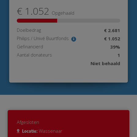
€ 1.052
Opgehaald
Doelbedrag
€ 2.681
Philips / Univé Buurtfonds
€ 1.052
Gefinancierd
39%
Aantal donateurs
1
Niet behaald
Afgesloten
Wassenaar
Locatie: