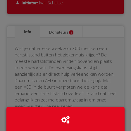
Ivar Schutte
Initiator:
Info
Donateurs
1
Wist je dat er elke week zo’n 300 mensen een
hartstilstand buiten het ziekenhuis krijgen? De
meeste hartstilstanden vinden bovendien plaats
in een woonwijk. De overlevingskans stijgt
aanzienlijk als er direct hulp verleend kan worden.
Daarom is een AED in onze buurt belangrijk. Met
een AED in de buurt vergroten we de kans dat
iemand een hartstilstand overleeft. Ik vind dat heel
belangrijk en zet me daarom graag in om onze
eigen BuurtAED te realiseren!
Als je het niet zitten om zelf de AED te bedienen,
geen probleem! De AED wordt namelijk aangemeld
bij het reanimatie-oproepsysteem. Als er iemand