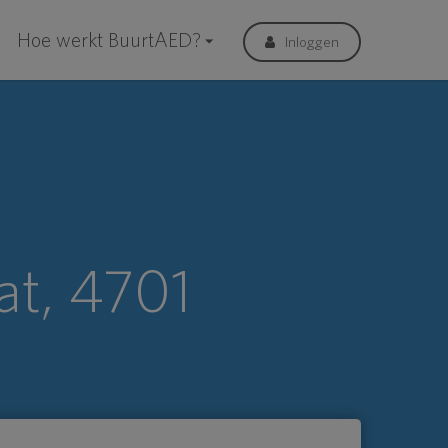
Hoe werkt BuurtAED?
Inloggen
at, 4701