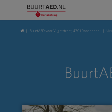
BuurtAED voor Vughtstraat, 4701 Roosendaal
Nie
BuurtAE