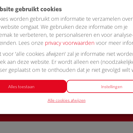
ebsite gebruikt cookies
ies worden gebruikt om informatie te verzamelen over
website omgaat. We gebruiken deze informatie om je
emak te verbeteren, te personaliseren en voor analyse
einden. Lees onze
privacy voorwaarden
voor meer infor
st voor 'alle cookies afwijzen' zal je informatie niet word
oek aan deze website. Er wordt alleen een (noodzakelijk
AED in jouw straat?
wser geplaatst om te onthouden dat je niet gevolgd wilt
or een AED + buitenkast met korting
Alles toestaan
Instellingen
Alle cookies afwijzen