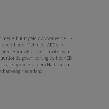
n met je buurt geld op voor een AED.
en onderhoud. Met meer AED’s in
red. BuurtAED is een initiatief van
 Buurtfonds geven korting op het AED-
animatie-oproepsysteem HartslagNu.
n hartveilig Nederland.