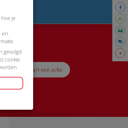
 hoe je
- en
matie.
en gevolgd
e) cookie
 worden.
Start een actie