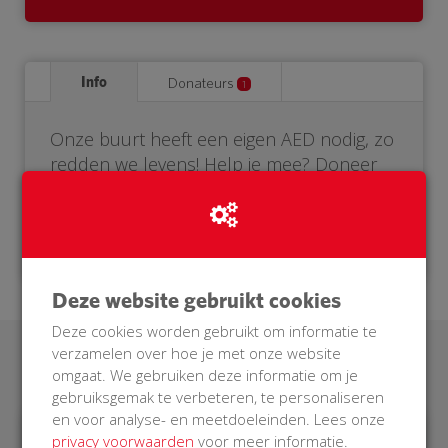
Info
Donateurs
1
Onze buurt heeft een eigen AED nodig, zo
redden we levens! Help je mee? Doneer
voor onze BuurtAED.
Deze website gebruikt cookies
Deze cookies worden gebruikt om informatie te
verzamelen over hoe je met onze website
Laatste donaties
omgaat. We gebruiken deze informatie om je
gebruiksgemak te verbeteren, te personaliseren
en voor analyse- en meetdoeleinden. Lees onze
privacy voorwaarden
voor meer informatie.