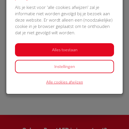
€ 1.052
Als je kiest voor 'alle cookies afwijzen' zal je
informatie niet worden gevolgd bij je bezoek aan
Philips
deze website. Er wordt alleen een (noodzakelijke)
28 Oct 2018
cookie in je browser geplaatst om te onthouden
12:10 uur
dat je niet gevolgd wilt worden.
Alles toestaan
Bekijk alle donateurs
Instellingen
Alle cookies afwijzen