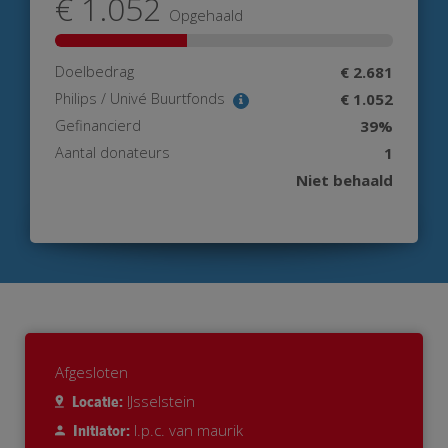
€ 1.052
Opgehaald
Doelbedrag
€ 2.681
Philips / Univé Buurtfonds
€ 1.052
Gefinancierd
39%
Aantal donateurs
1
Niet behaald
Afgesloten
IJsselstein
Locatie:
l.p.c. van maurik
Initiator: