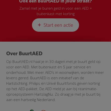
Ook een BuurtAED in jouw straat?
Zamel met je buren geld in voor een AED +
buitenkast met korting
Start een actie
Over BuurtAED
Op BuurtAED.nl haal je in 30 dagen met je buurt geld op
voor een AED. Met buitenkast én 5 jaar service en
onderhoud. Met meer AED’s in woonwijken, worden meer
levens gered. BuurtAED is een initiatief van de
Hartstichting. Philips en Univé Buurtfonds geven korting
op het AED-pakket. De AED meld je aan bij reanimatie-
oproepsysteem HartslagNu. Zo draag je met je buurt bij
aan een hartveilig Nederland.