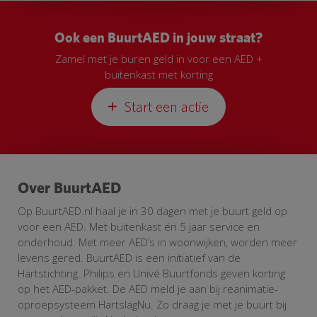
Ook een BuurtAED in jouw straat?
Zamel met je buren geld in voor een AED +
buitenkast met korting
Start een actie
Over BuurtAED
Op BuurtAED.nl haal je in 30 dagen met je buurt geld op
voor een AED. Met buitenkast én 5 jaar service en
onderhoud. Met meer AED’s in woonwijken, worden meer
levens gered. BuurtAED is een initiatief van de
Hartstichting. Philips en Univé Buurtfonds geven korting
op het AED-pakket. De AED meld je aan bij reanimatie-
oproepsysteem HartslagNu. Zo draag je met je buurt bij