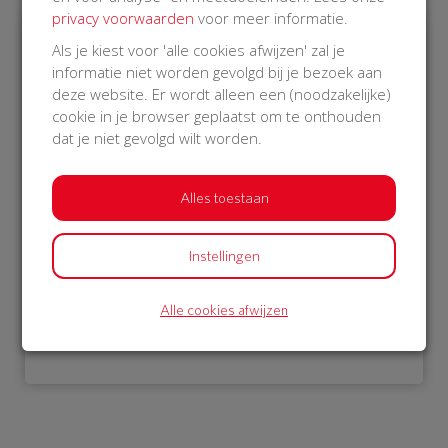
privacy voorwaarden
voor meer informatie.
Als je kiest voor 'alle cookies afwijzen' zal je
€ 1.052
informatie niet worden gevolgd bij je bezoek aan
deze website. Er wordt alleen een (noodzakelijke)
Philips
cookie in je browser geplaatst om te onthouden
16 Oct 2018
dat je niet gevolgd wilt worden.
16:31 uur
Alles toestaan
Instellingen
Bekijk alle donateurs
Alle cookies afwijzen