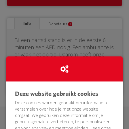
Info
Donateurs
1
Bij een hartstilstand is er in de eerste 6
minuten een AED nodig. Een ambulance is
er vaak niet op tijd. Daarom heeft onze
buurt een eigen AED nodig. Help je mee?
Doneer voor onze BuurtAED!
Deze website gebruikt cookies
Deze cookies worden gebruikt om informatie te
verzamelen over hoe je met onze website
omgaat. We gebruiken deze informatie om je
Laatste donaties
gebruiksgemak te verbeteren, te personaliseren
en voor analyse- en meetdoeleinden. Lees onze