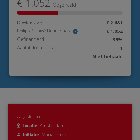
€ 1.052
Opgehaald
Doelbedrag
€ 2.681
Philips / Univé Buurtfonds
€ 1.052
Gefinancierd
39%
Aantal donateurs
1
Niet behaald
Afgesloten
Amsterdam
Locatie:
Manal Stroo
Initiator: