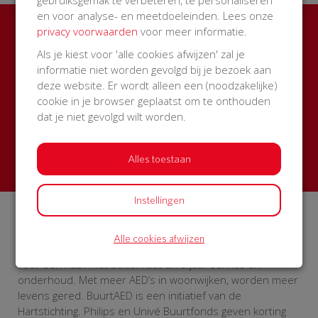
en voor analyse- en meetdoeleinden. Lees onze
privacy voorwaarden
voor meer informatie.
Ook een BuurtAED in jouw
Als je kiest voor 'alle cookies afwijzen' zal je
straat?
informatie niet worden gevolgd bij je bezoek aan
deze website. Er wordt alleen een (noodzakelijke)
Zamel met je buren geld in voor een AED + buitenkast
cookie in je browser geplaatst om te onthouden
met korting
dat je niet gevolgd wilt worden.
Start een actie
Alles toestaan
Instellingen
Over BuurtAED
Alle cookies afwijzen
Op BuurtAED.nl haal je in 30 dagen met je buurt geld op
voor een AED. Met buitenkast én 5 jaar service en
onderhoud. Met meer AED’s in woonwijken, worden meer
levens gered. BuurtAED is een initiatief van de
Hartstichting. Philips en Univé Buurtfonds geven korting