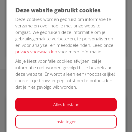
AED bediend kunnen worden door een
burgerhulpverlener die opgeroepen wordt. Een
Deze website gebruikt cookies
burgerhulpverlener is getraind om in zo’n situatie
Deze cookies worden gebruikt om informatie te
hulp te verlenen.
verzamelen over hoe je met onze website
Doe je mee met onze BuurtAED?
omgaat. We gebruiken deze informatie om je
gebruiksgemak te verbeteren, te personaliseren
en voor analyse- en meetdoeleinden. Lees onze
privacy voorwaarden
voor meer informatie.
Als je kiest voor 'alle cookies afwijzen' zal je
informatie niet worden gevolgd bij je bezoek aan
deze website. Er wordt alleen een (noodzakelijke)
cookie in je browser geplaatst om te onthouden
Laatste donaties
dat je niet gevolgd wilt worden.
Alles toestaan
€ 140
€ 25
Instellingen
Mark
Doenya