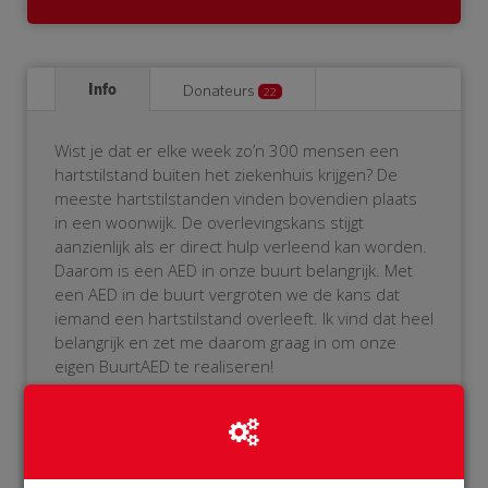
Info
Donateurs
22
Wist je dat er elke week zo’n 300 mensen een
hartstilstand buiten het ziekenhuis krijgen? De
meeste hartstilstanden vinden bovendien plaats
in een woonwijk. De overlevingskans stijgt
aanzienlijk als er direct hulp verleend kan worden.
Daarom is een AED in onze buurt belangrijk. Met
een AED in de buurt vergroten we de kans dat
iemand een hartstilstand overleeft. Ik vind dat heel
belangrijk en zet me daarom graag in om onze
eigen BuurtAED te realiseren!
Als je het niet zitten om zelf de AED te bedienen,
geen probleem! De AED wordt namelijk aangemeld
bij het reanimatie-oproepsysteem. Als er iemand
in onze buurt een hartstilstand krijgt, dan zal onze