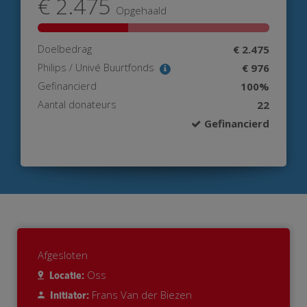
€ 2.475
Opgehaald
Doelbedrag
€ 2.475
Philips / Univé Buurtfonds
€ 976
Gefinancierd
100%
Aantal donateurs
22
Gefinancierd
Afgesloten
Oss
Locatie:
Frans Van der Biezen
Initiator: