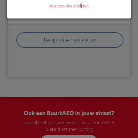
30 May 2018
30 May 2018
Alle cookies afwijzen
20:07 uur
12:11 uur
Bekijk alle donateurs
Ook een BuurtAED in jouw straat?
Zamel met je buren geld in voor een AED +
buitenkast met korting