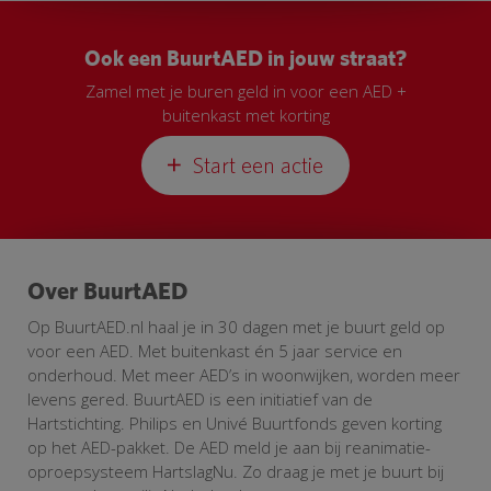
Ook een BuurtAED in jouw straat?
Zamel met je buren geld in voor een AED +
buitenkast met korting
Start een actie
Over BuurtAED
Op BuurtAED.nl haal je in 30 dagen met je buurt geld op
voor een AED. Met buitenkast én 5 jaar service en
onderhoud. Met meer AED’s in woonwijken, worden meer
levens gered. BuurtAED is een initiatief van de
Hartstichting. Philips en Univé Buurtfonds geven korting
op het AED-pakket. De AED meld je aan bij reanimatie-
oproepsysteem HartslagNu. Zo draag je met je buurt bij