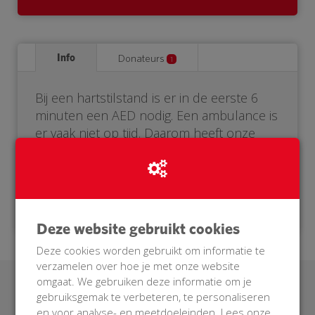
Info
Donateurs
1
Bij een hartstilstand is er in de eerste 6
minuten een AED nodig. Een ambulance is
er vaak niet op tijd. Daarom heeft onze
buurt een eigen AED nodig. Help je mee?
Doneer voor onze BuurtAED!
Deze website gebruikt cookies
Deze cookies worden gebruikt om informatie te
verzamelen over hoe je met onze website
omgaat. We gebruiken deze informatie om je
Laatste donaties
gebruiksgemak te verbeteren, te personaliseren
en voor analyse- en meetdoeleinden. Lees onze