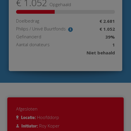
€ 1.052
Opgehaald
Doelbedrag
€ 2.681
Philips / Univé Buurtfonds
€ 1.052
Gefinancierd
39%
Aantal donateurs
1
Niet behaald
Afgesloten
Hoofddorp
Locatie:
Roy Koper
Initiator: