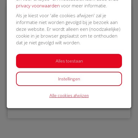
privacy voorwaarden
voor meer informatie.
Als je kiest voor 'alle cookies afwijzen' zal je
€ 1.052
informatie niet worden gevolgd bij je bezoek aan
deze website. Er wordt alleen een (noodzakelijke)
Philips
cookie in je browser geplaatst om te onthouden
18 Oct 2018
dat je niet gevolgd wilt worden.
18:12 uur
Alles toestaan
Instellingen
Bekijk alle donateurs
Alle cookies afwijzen