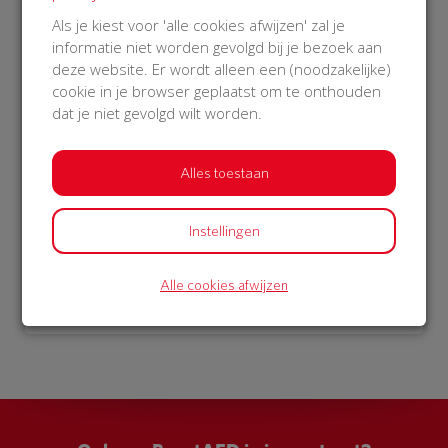
€ 976
Als je kiest voor 'alle cookies afwijzen' zal je
informatie niet worden gevolgd bij je bezoek aan
Philips
deze website. Er wordt alleen een (noodzakelijke)
27 Oct 2018
cookie in je browser geplaatst om te onthouden
22:19 uur
dat je niet gevolgd wilt worden.
Alles toestaan
Bekijk alle donateurs
Instellingen
Alle cookies afwijzen