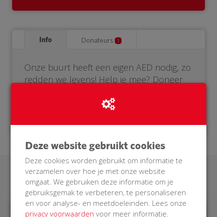
Info
Donateurs
1
Onze buurt heeft een eigen AED nodig, zo
redden we levens! Help je mee? Doneer
voor onze BuurtAED.
Deze website gebruikt cookies
Deze cookies worden gebruikt om informatie te
verzamelen over hoe je met onze website
Laatste donaties
omgaat. We gebruiken deze informatie om je
gebruiksgemak te verbeteren, te personaliseren
en voor analyse- en meetdoeleinden. Lees onze
privacy voorwaarden
voor meer informatie.