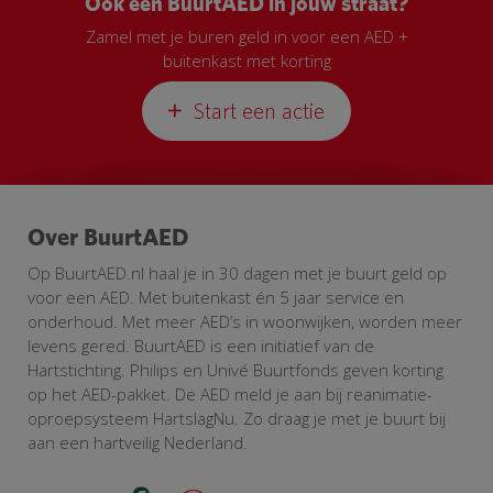
Ook een BuurtAED in jouw straat?
Zamel met je buren geld in voor een AED +
buitenkast met korting
Start een actie
Over BuurtAED
Op BuurtAED.nl haal je in 30 dagen met je buurt geld op
voor een AED. Met buitenkast én 5 jaar service en
onderhoud. Met meer AED’s in woonwijken, worden meer
levens gered. BuurtAED is een initiatief van de
Hartstichting. Philips en Univé Buurtfonds geven korting
op het AED-pakket. De AED meld je aan bij reanimatie-
oproepsysteem HartslagNu. Zo draag je met je buurt bij
aan een hartveilig Nederland.