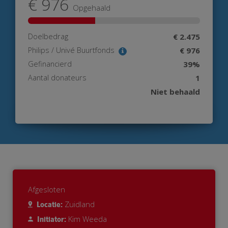
€ 976
Opgehaald
Doelbedrag
€ 2.475
Philips / Univé Buurtfonds
€ 976
Gefinancierd
39%
Aantal donateurs
1
Niet behaald
Afgesloten
Zuidland
Locatie:
Kim Weeda
Initiator: