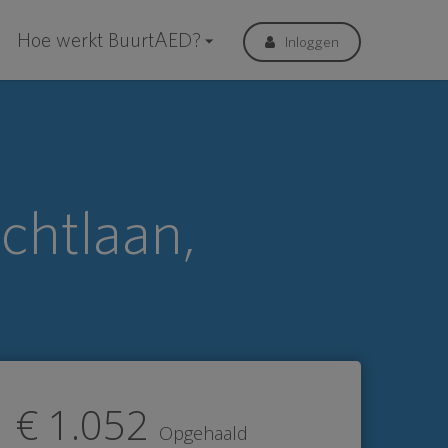
Hoe werkt BuurtAED?
Inloggen
htlaan,
€ 1.052
Opgehaald