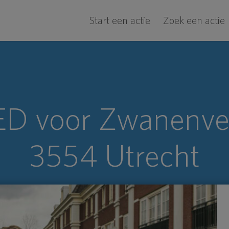
Start een actie
Zoek een actie
D voor Zwanenvec
3554 Utrecht