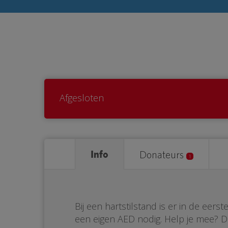
Afgesloten
Info
Donateurs
1
Bij een hartstilstand is er in de eer
een eigen AED nodig. Help je mee? 