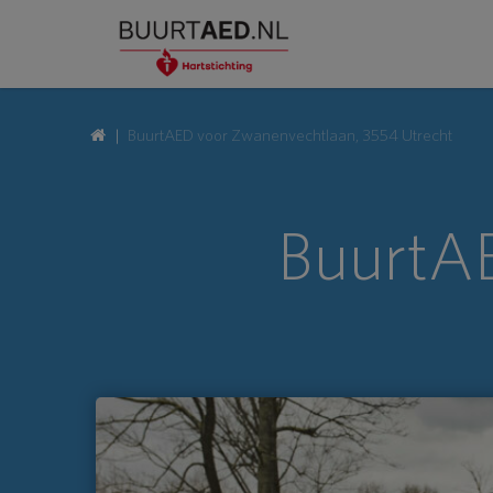
BuurtAED voor Zwanenvechtlaan, 3554 Utrecht
BuurtAE