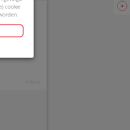
e) cookie
 worden.
21:46 uur