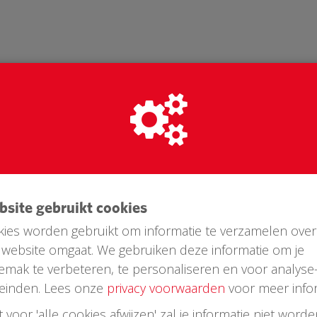
ebsite gebruikt cookies
ies worden gebruikt om informatie te verzamelen over
website omgaat. We gebruiken deze informatie om je
Laatste donaties
emak te verbeteren, te personaliseren en voor analyse
einden. Lees onze
privacy voorwaarden
voor meer infor
st voor 'alle cookies afwijzen' zal je informatie niet word