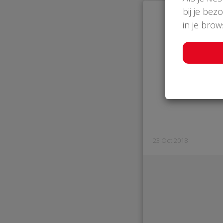
bij je bez
in je bro
23 Oct 2018