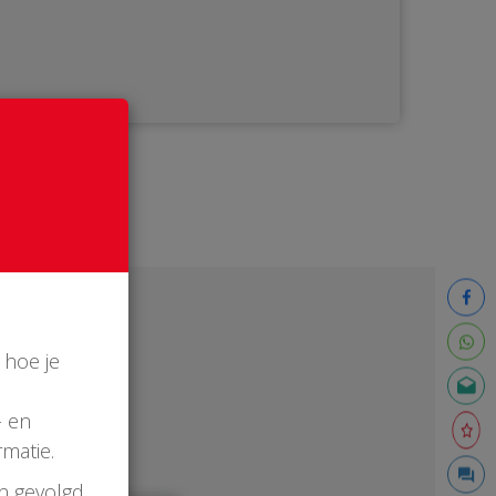
 hoe je
- en
matie.
en gevolgd