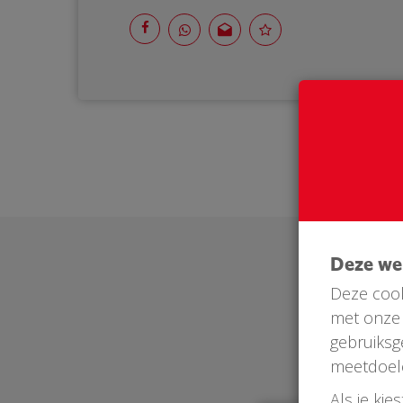
Deze w
Deze cook
met onze 
gebruiksg
meetdoel
Als je kie