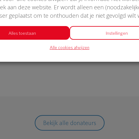
oek aan deze website. Er wordt alleen een (noodzakelijk
wser geplaatst om te onthouden dat je niet gevolgd wilt
€ 1.052
Alles toestaan
Instellingen
Alle cookies afwijzen
Philips
Bekijk alle donateurs