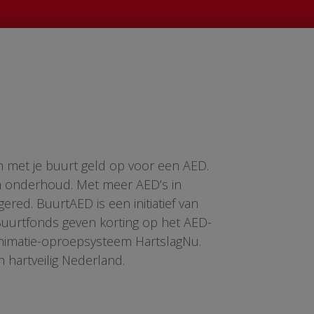
n met je buurt geld op voor een AED.
en onderhoud. Met meer AED’s in
red. BuurtAED is een initiatief van
 Buurtfonds geven korting op het AED-
animatie-oproepsysteem HartslagNu.
n hartveilig Nederland.