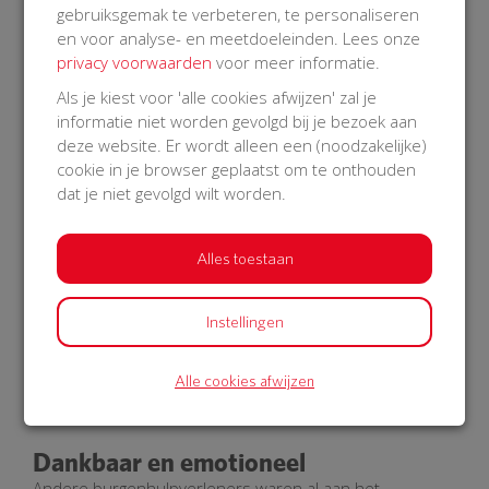
gebruiksgemak te verbeteren, te personaliseren
en voor analyse- en meetdoeleinden. Lees onze
privacy voorwaarden
voor meer informatie.
Als je kiest voor 'alle cookies afwijzen' zal je
informatie niet worden gevolgd bij je bezoek aan
deze website. Er wordt alleen een (noodzakelijke)
cookie in je browser geplaatst om te onthouden
dat je niet gevolgd wilt worden.
Alles toestaan
Meerdere inzetten van de BuurtAED
Instellingen
“Onze AED is al een aantal keren ingezet. De inzet die
me het meest is bijgebleven, was bij een man hier uit de
Alle cookies afwijzen
buurt. Zijn zoon was gelijk gestart met reanimeren. Ook
ik werd opgeroepen en kwam ter plaatse met de AED.
Dankbaar en emotioneel
Andere burgenhulpverleners waren al aan het