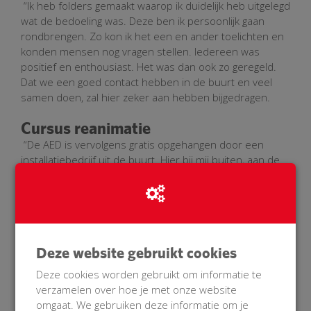
“Ik heb folders gemaakt waarop ik duidelijk heb uitgelegd
wat de bedoeling was. Deze ben ik persoonlijk gaan
rondbrengen. Zo kon ik het een en ander toelichten en
konden mensen nog vragen stellen. Iedereen was
positief en enthousiast. Het was dan ook zo geregeld.
Dat we een goed contact hebben in de buurt en veel
samen doen, zal hier zeker aan hebben bijgedragen.
Cursus reanimatie
“De AED is vervolgens gratis opgehangen door een
installatiebedrijf uit de buurt. Hier bij mij buiten, aan de
garage. Ook hebben we een cursus reanimatie
aangeboden voor de hele straat. Deze werd gegeven
door 2 buurmannen, Wijnand en Maarten, zij zijn beiden
instructeur. Zo’n 40 personen hebben meegedaan, daar
zijn we heel trots op. Alle buurtbewoners die aan de
Deze website gebruikt cookies
cursus hebben meegedaan of die de code graag wilden
weten, hebben de code gekregen. Dus als het nodig is,
Deze cookies worden gebruikt om informatie te
kunnen zij direct bij onze AED.”
verzamelen over hoe je met onze website
omgaat. We gebruiken deze informatie om je