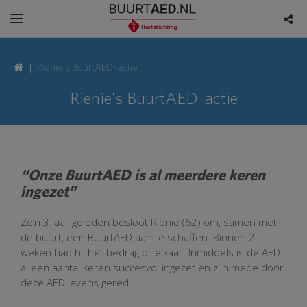
Rienie's BuurtAED-actie
Rienie's BuurtAED-actie
“Onze BuurtAED is al meerdere keren
ingezet”
Zo’n 3 jaar geleden besloot Rienie (62) om, samen met
de buurt, een BuurtAED aan te schaffen. Binnen 2
weken had hij het bedrag bij elkaar. Inmiddels is de AED
al een aantal keren succesvol ingezet en zijn mede door
deze AED levens gered.