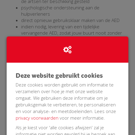
de artsen ter beschikking gesteld
psychologische ondersteuning aan de
hulpverleners
direct opnieuw gebruiksklaar maken van de AED
indien nodig, levering van een tijdelijke
vervangende AED, zodat jouw buurt nooit zonder
zit
deze service wordt op jouw locatie uitgevoerd.
na 2,5 jaar automatische toezending van nieuwe
electroden/pads
dit Service Pack "BuurtAED" is inclusief alle kosten
voor vervangende materialen behorende bij
Deze website gebruikt cookies
regulier (door Philips voorgeschreven) onderhoud
gedurende de eerste 5 jaar.
Deze cookies worden gebruikt om informatie te
verzamelen over hoe je met onze website
De initiatiefnemer wordt eigenaar van de AED en
omgaat. We gebruiken deze informatie om je
buitenkast en dient gedurende de looptijd van deze
gebruiksgemak te verbeteren, te personaliseren
Serviceovereenkomst te blijven voldoen aan de
en voor analyse- en meetdoeleinden. Lees onze
volgende voorwaarden om recht te houden op het
privacy voorwaarden
voor meer informatie.
Service Pack "BuurtAED":
1) de AED met buitenkast wordt bevestigd op een plek
Als je kiest voor 'alle cookies afwijzen' zal je
die 24 uur per dag bereikbaar is
informatie niet worden gevolgd bij je bezoek aan