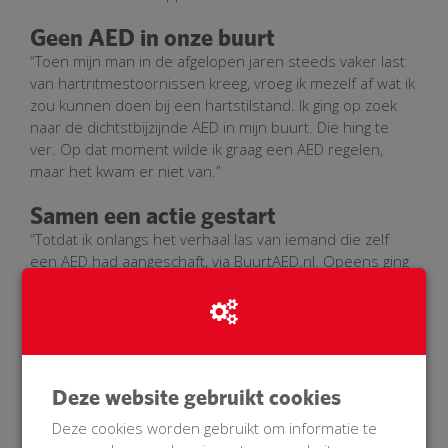
Geen AED in onze buurt
“Toen mijn man in de afgelopen jaren steeds vaker last
van hartritmestoornissen kreeg, vroeg ik mezelf af wat ik
zou kunnen doen bij een hartstilstand. Ik ging op zoek
naar de dichtstbijzijnde AED in mijn buurt. Die hing te
ver. Op dat moment wilde ik graag een AED regelen,
maar het kwam er niet van.”
Samen een actie gestart
“Totdat ik onlangs het verhaal las van iemand die zelf
een AED had aangeschaft, via BuurtAED.nl. Opeens ging
bij mij de knop om en ik ben dezelfde avond met mijn
buren een actie gestart.”
Trots op onze sponsors
“BuurtAED.nl is een duidelijke, transparante en leuke
Deze website gebruikt cookies
manier om samen een AED te regelen. De actie hebben
we bekend gemaakt via onze buurt-app, Facebook en
Deze cookies worden gebruikt om informatie te
andere social media. Daarnaast hebben we samen 400