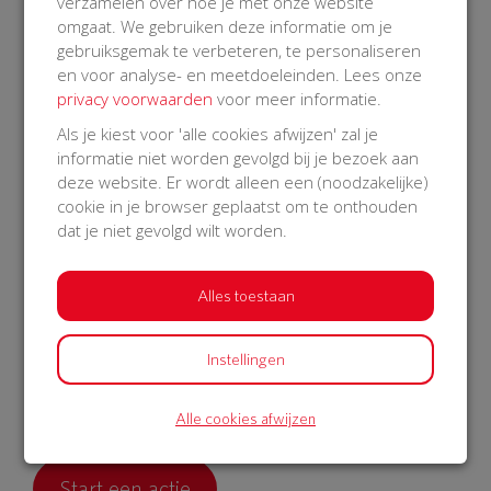
verzamelen over hoe je met onze website
flyers in de wijk uitgedeeld. Binnen 11 dagen hadden we
omgaat. We gebruiken deze informatie om je
dankzij 40 sponsors onze AED voor elkaar! Wat zijn wij
gebruiksgemak te verbeteren, te personaliseren
trots op onze buurt en hun families. De AED hangt nu
en voor analyse- en meetdoeleinden. Lees onze
aan onze gevel, voor iedereen bereikbaar en 24/7
privacy voorwaarden
voor meer informatie.
toegankelijk.”
Als je kiest voor 'alle cookies afwijzen' zal je
In iedere buurt een AED
informatie niet worden gevolgd bij je bezoek aan
deze website. Er wordt alleen een (noodzakelijke)
“Mijn schoonzus is het bewijs dat een AED een leven kan
cookie in je browser geplaatst om te onthouden
redden. Wij hebben haar gelukkig daardoor nog in ons
dat je niet gevolgd wilt worden.
midden. Die mogelijkheid gun je toch iedereen die
hetzelfde meemaakt? Als je goed luistert, kent iedereen
wel een verhaal van een kennis, vriend of familielid
Alles toestaan
waarbij een AED het verschil uitmaakte. Dus in elke
buurt is een AED zinvol.”
Instellingen
Wil jij ook een AED in jouw buurt?
Alle cookies afwijzen
Start een actie