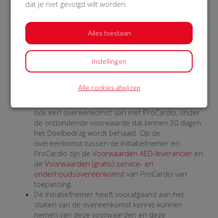
dat je niet gevolgd wilt worden.
de desbetreffende Donateur.
Geen van de betrokken partijen kan een garantie
afgeven dat het doen van een donatie uiteindelijk
Alles toestaan
zal leiden tot het beschikbaar maken van een AED.
Artikel 5 Levering, plaatsing en
Instellingen
onderhoud AED
Na het behalen van het Doelbedrag levert
Alle cookies afwijzen
ProCardio de AED.
De Initiatiefnemer gaat bij het starten van de Actie
ook een overeenkomst aan met ProCardio, onder
de ontbindende voorwaarde dat binnen 30 dagen
het Doelbedrag wordt behaald. Op de
overeenkomst tussen de Initiatiefnemer en
ProCardio zijn de
Voorwaarden AED-leverancier
en
de
Voorwaarden (gratis) service- en
onderhoudsovereenkomst
van ProCardio van
toepassing.
De Initiatiefnemer heeft voorafgaand aan het
sluiten van de overeenkomst kennis kunnen
nemen van deze voorwaarden en deze