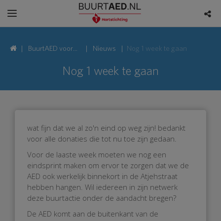
BuurtAED voor
Nieuws
Nog 1 week te gaan
Atjehstraat, 2315
Nog 1 week te gaan
Leiden
wat fijn dat we al zo'n eind op weg zijn! bedankt
voor alle donaties die tot nu toe zijn gedaan.
Voor de laaste week moeten we nog een
eindsprint maken om ervor te zorgen dat we de
AED ook werkelijk binnekort in de Atjehstraat
hebben hangen. Wil iedereen in zijn netwerk
deze buurtactie onder de aandacht bregen?
De AED komt aan de buitenkant van de