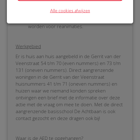
HartslagNu voor de HartslagNu App en de
hartstichting. Zo'n 8 uur later kregen we een
Alle cookies afwijzen
bevestiging dat de AED was geactiveerd bij
HartslagNu en de AED opgeroepen kan
worden voor reanimaties.
Werkgebied
Er is huis aan huis aangebeld in de Gerrit van der
Veenstraat 54 t/m 70 (even nummers) en 73 t/m
131 (oneven nummers). Direct aangrenzende
woningen in de Gerrit van der Veenstraat
huisnummers 41 t/m 71 (oneven nummers) en
huizen waar we niemand konden spreken
ontvingen een brief met de informatie over deze
actie met de vraag om mee te doen. Met de direct
aangrenzende basisschool De Achtbaan is ook
contact gezocht en deze dragen ook bij!
Waar is de AED te opgehangen?