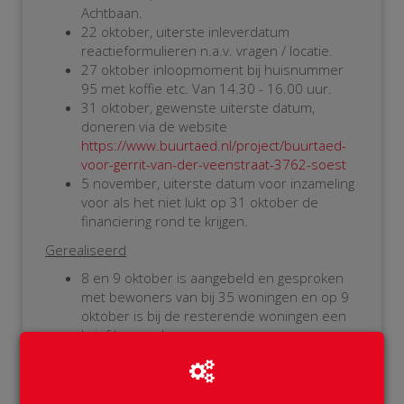
Achtbaan.
22 oktober, uiterste inleverdatum
reactieformulieren n.a.v. vragen / locatie.
27 oktober inloopmoment bij huisnummer
95 met koffie etc. Van 14.30 - 16.00 uur.
31 oktober, gewenste uiterste datum,
doneren via de website
https://www.buurtaed.nl/project/buurtaed-
voor-gerrit-van-der-veenstraat-3762-soest
5 november, uiterste datum voor inzameling
voor als het niet lukt op 31 oktober de
financiering rond te krijgen.
Gerealiseerd
8 en 9 oktober is aangebeld en gesproken
met bewoners van bij 35 woningen en op 9
oktober is bij de resterende woningen een
brief bezorgd.
Op 11 oktober is subsidie aangevraagd bij
gemeente Soest. Op 16 oktober kwam de
telefonische toezegging dat de subsidie á €