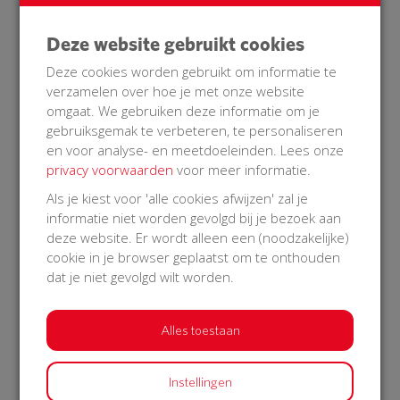
800,- was toegekend. (Op 29 oktober
ontvingen we het bedrag daadwerkelijk.)
Deze website gebruikt cookies
Op 12 oktober kregen we de toezegging van
basisschool De Achtbaan voor een mooie
Deze cookies worden gebruikt om informatie te
bijdrage van € 150,-
verzamelen over hoe je met onze website
Op 26 oktober ontvingen we de laatste
omgaat. We gebruiken deze informatie om je
donatie en was het doelbedrag bereikt. In
gebruiksgemak te verbeteren, te personaliseren
totaal is er met 24 omwonenden het mooie
en voor analyse- en meetdoeleinden. Lees onze
bedrag van € 709 opgehaald. (€ 30,- extra via
privacy voorwaarden
voor meer informatie.
bank ontvangen kon worden gebruikt voor
het aanleggen van de elektra aansluiting)
Als je kiest voor 'alle cookies afwijzen' zal je
Op 27 oktober hebben we tijdens een
informatie niet worden gevolgd bij je bezoek aan
inloopmoment met elkaar gesproken en is
deze website. Er wordt alleen een (noodzakelijke)
de plek voor de AED bepaald.
cookie in je browser geplaatst om te onthouden
Op 30 oktober ontvingen we bericht van
dat je niet gevolgd wilt worden.
ProCardio voor de levering van de AED met
buitenkast. Deze werd op 31 oktober via
UPS geleverd.
Alles toestaan
Op 1 november is de AED door ons
gemonteerd, incl. de benodigde elektra
aansluiting. De AED is direct aangemeld via
Instellingen