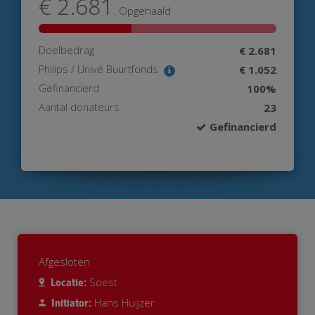
€ 2.681
Opgehaald
Doelbedrag
€ 2.681
Philips / Univé Buurtfonds
€ 1.052
Gefinancierd
100%
Aantal donateurs
23
Gefinancierd
Afgesloten
Soest
Locatie:
Hans Huijzer
Initiator: