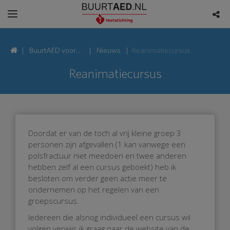
BuurtAED voor
Nieuws
Reanimatiecursus
Krekelmeent,
Reanimatiecursus
1218 Hilversum
Doordat er van de toch al vrij kleine groep 3
personen zijn afgevallen (1 kan vanwege een
polsfractuur niet meedoen en twee anderen
hebben zelf al een cursus geboekt) heb ik
besloten om verder geen actie meer te
ondernemen op het regelen van een
groepscursus.
Iedereen die alsnog individueel een cursus wil
volgen verwijs ik graag naar de website van de